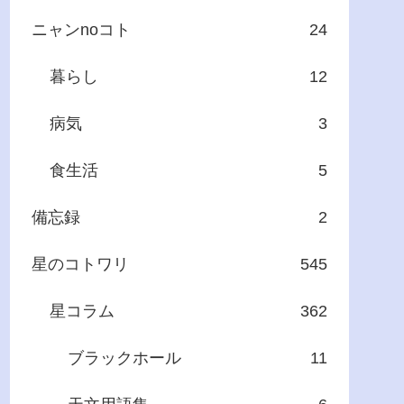
ニャンnoコト
24
暮らし
12
病気
3
食生活
5
備忘録
2
星のコトワリ
545
星コラム
362
ブラックホール
11