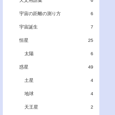
天文用語集
6
宇宙の距離の測り方
6
宇宙誕生
7
恒星
25
太陽
6
惑星
49
土星
4
地球
4
天王星
2