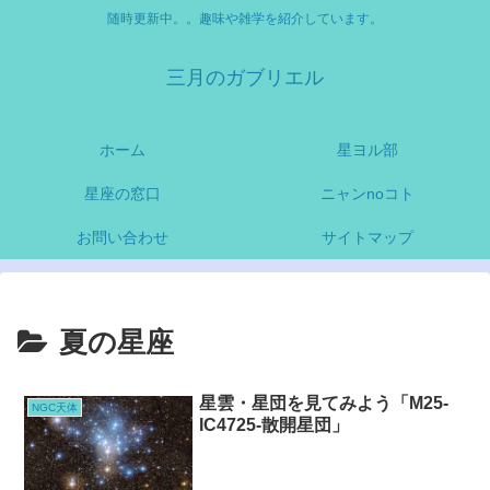
随時更新中。。趣味や雑学を紹介しています。
三月のガブリエル
ホーム
星ヨル部
星座の窓口
ニャンnoコト
お問い合わせ
サイトマップ
夏の星座
星雲・星団を見てみよう「M25-
NGC天体
IC4725-散開星団」