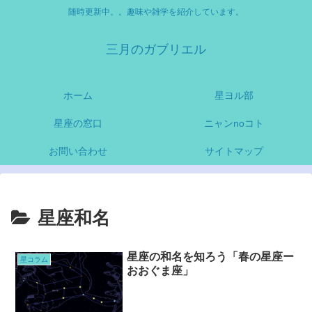
随時更新中。。趣味や雑学を紹介しています。
三月のガブリエル
ホーム
星ヨル部
星座の窓口
ニャンnoコト
お問い合わせ
サイトマップ
星座和名
星座の和名を知ろう「春の星座ー
星コラム
おおぐま座」