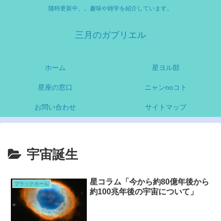
随時更新中。。趣味や雑学を紹介しています。
三月のガブリエル
ホーム
星ヨル部
星座の窓口
ニャンnoコト
お問い合わせ
サイトマップ
宇宙誕生
星コラム「今から約80億年後から
ブラックホール
約100兆年後の宇宙について」