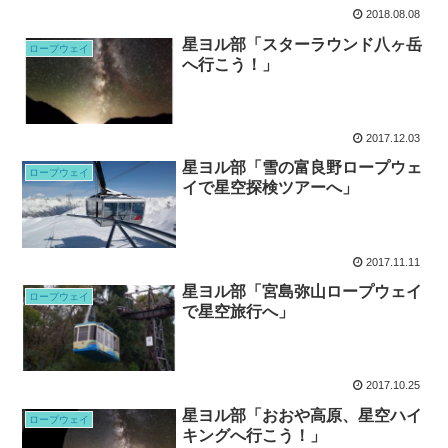
2018.08.08
星ヨル部「スターラウンド八ヶ岳
ロープウェイ
へ行こう！」
2017.12.03
星ヨル部「雪の富良野ロープウェ
ロープウェイ
イで星空探検ツアーへ」
2017.11.11
星ヨル部「宮島弥山ロープウェイ
ロープウェイ
で星空旅行へ」
2017.10.25
星ヨル部「おおや高原、星空ハイ
ロープウェイ
キングへ行こう！」