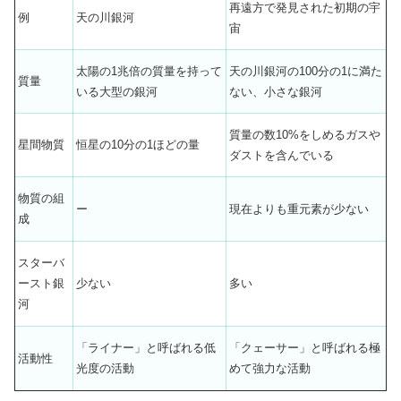
再遠方で発見された初期の宇
例
天の川銀河
宙
太陽の1兆倍の質量を持って
天の川銀河の100分の1に満た
質量
いる大型の銀河
ない、小さな銀河
質量の数10%をしめるガスや
星間物質
恒星の10分の1ほどの量
ダストを含んでいる
物質の組
ー
現在よりも重元素が少ない
成
スターバ
ースト銀
少ない
多い
河
「ライナー」と呼ばれる低
「クェーサー」と呼ばれる極
活動性
光度の活動
めて強力な活動