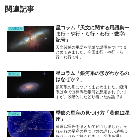
関連記事
星コラム「天文に関する用語集ー
天文用語集
ま行・や行・ら行・わ行・数字/
記号」
天文関係の用語を簡単な説明をつけてま
とめてみました。今回ま行・や行・ら
行・わ行です。
星コラム「銀河系の形がわかるの
星コラム
はなぜか？」
銀河系の形についてまとめました。銀河
系は今では棒渦巻銀河と想定されていま
すが、段階的にたどり着いた結論です。
といっても、また新たに新説が出る可能
性もありうる世界です。銀河系の内側か
らしか見えない銀河を想定するのは大変
季節の星座の見つけ方「黄道12星
星コラム
なことなのです。
座」
黄道12星座をまとめて紹介しました。そ
れぞれの星座の見つけ方の詳しい説明は
各ページをご覧ください。全体を通して