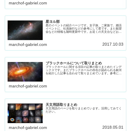
marchof-gabriel.com
星ヨル部
星のイベントの紹介ページです。女子旅、ご家族で、婚活
イベントに、社員旅行などの参考にして星です。また観望
会などの情報も随時更新中です。お近くの天文台などお出
かけください。
2017.10.03
marchof-gabriel.com
ブラックホールについて取りまとめ
ブラックホールに関する項目の記事の取りまとめたインデ
ックスです。またブラックホールの存在が認められる銀河
を紹介した記事も合わせて取りまとめています。参考にし
てください
marchof-gabriel.com
天文用語取りまとめ
天文用語のページを取りまとめています。活用してみてく
ださい。
2018.05.01
marchof-gabriel.com