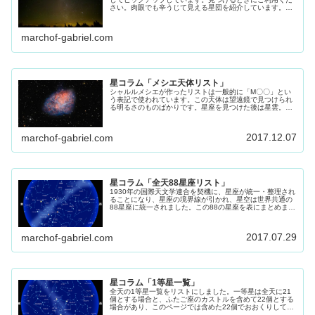
さい。肉眼でも辛うじて見える星団を紹介しています。よ
く見える環境でなら申し分ないですが、ご自宅で、4等星
ほど見える方はご自宅でも見れらま...
marchof-gabriel.com
星コラム「メシエ天体リスト」
シャルルメシエが作ったリストは一般的に「M〇〇」とい
う表記で使われています。この天体は望遠鏡で見つけられ
る明るさのものばかりです。星座を見つけた後は星雲。星
団の挑戦してみてください。その参考にしてください。
2017.12.07
marchof-gabriel.com
星コラム「全天88星座リスト」
1930年の国際天文学連合を契機に、星座が統一・整理され
ることになり、星座の境界線が引かれ、星空は世界共通の
88星座に統一されました。この88の星座を表にまとめまし
た。
2017.07.29
marchof-gabriel.com
星コラム「1等星一覧」
全天の1等星一覧をリストにしました。一等星は全天に21
個とする場合と、ふたご座のカストルを含めて22個とする
場合があり、このページでは含めた22個でおおくりしてま
す。 星座を探す時の目印にもなる1等星です、参考にして