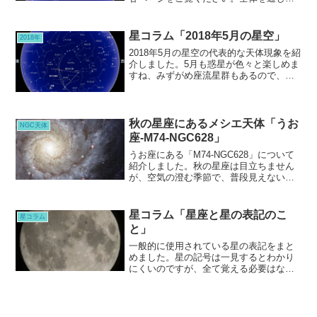
の、黄道12星座の関係性がわかれば、さ
らに星に興味を、持てるかと思います。
星コラム「2018年5月の星空」
2018年
2018年5月の星空の代表的な天体現象を紹
介しました。5月も惑星が色々と楽しめま
すね、みずがめ座流星群もあるので、ぜ
ひ観察してください。土星や、木星、火
星など観察好機ですので、ぜひ見てみま
しょう。
秋の星座にあるメシエ天体「うお
NGC天体
座-M74-NGC628」
うお座にある「M74-NGC628」について
紹介しました。秋の星座は目立ちません
が、空気の澄む季節で、普段見えない星
まで見えてきそうな夜を迎えます。そん
なかで、さらにこの銀河は、見えにくい
順位を競う天体ですが、機会があれば、
星コラム「星座と星の表記のこ
星コラム
大きな望遠鏡のある施設で見てくださ
と」
い。
一般的に使用されている星の表記をまと
めました。星の記号は一見するとわかり
にくいのですが、全て覚える必要はない
ので、好きな星座や天体について調べた
時に記号が出てきたら、表記の意味を理
解できるかと思います。