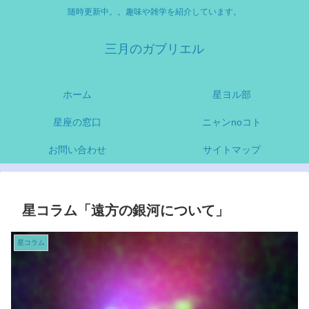
随時更新中。。趣味や雑学を紹介しています。
三月のガブリエル
ホーム
星ヨル部
星座の窓口
ニャンnoコト
お問い合わせ
サイトマップ
星コラム「遠方の銀河について」
星コラム