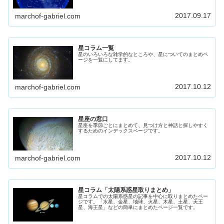
ください。
2017.09.17
marchof-gabriel.com
星コラム一覧
星のいろいろな雑学的なところや、星についてのまとめペ
ージを一覧にしてます。
2017.10.12
marchof-gabriel.com
星座の窓口
星座を季節ごとにまとめて、見つけ方と神話と探しやすく
するためのインデックスページです。
2017.10.12
marchof-gabriel.com
星コラム「太陽系惑星取りまとめ」
星コラムでの太陽系惑星の記事を中心に取りまとめたペー
ジです。「水星、金星、地球、火星、木星、土星、天王
星、海王星」などの簡単にまとめたページ一覧です。