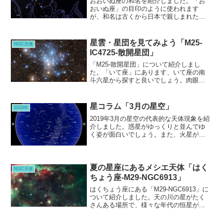
おおいぬ座の和名を紹介しました。「お
おいぬ座」の目印のように使われます
が、和名は古くから日本で親しまれた呼
び名が多いシリウスは、全天で一番明る
い1等星なのです。全天88星座あり、その
うちの1等星は21個あります。そんな中
星雲・星団を見てみよう「M25-
NGC天体
で、一番明るいのです。
IC4725-散開星団」
「M25-散開星団」について紹介しまし
た。「いて座」にあります、いて座の南
斗六星から探すと良いでしょう。肉眼で
は、ぼんやりした光ですので、双眼鏡を
お持ちなら、周りの星団と合わせて双眼
鏡で見てください。
星コラム「3月の星空」
2019年
2019年3月の星空の代表的な天体現象を紹
介しました。惑星がゆっくりと並んでゆ
く姿が面白いでしょう。また、火星がプ
レアデス星団の近くを通る姿も見て欲し
いです。
夏の星座にあるメシエ天体「はく
NGC天体
ちょう座-M29-NGC6913」
はくちょう座にある「M29-NGC6913」に
ついて紹介しました。天の川の星がたく
さんある場所で、様々な年代の恒星が、
多くある場所でもあります。星雲などの
彩りも綺麗ですね、ですがこのガスは写