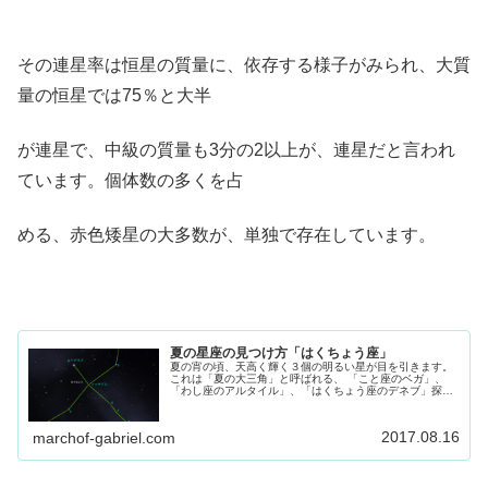
その連星率は恒星の質量に、依存する様子がみられ、大質
量の恒星では75％と大半
が連星で、中級の質量も3分の2以上が、連星だと言われ
ています。個体数の多くを占
める、赤色矮星の大多数が、単独で存在しています。
夏の星座の見つけ方「はくちょう座」
夏の宵の頃、天高く輝く３個の明るい星が目を引きます。
これは「夏の大三角」と呼ばれる、 「こと座のベガ」、
「わし座のアルタイル」、「はくちょう座のデネブ」探す
のもすごく簡単に見つかりますね。
2017.08.16
marchof-gabriel.com