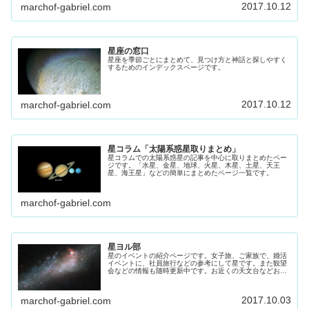
2017.10.12
marchof-gabriel.com
星座の窓口
星座を季節ごとにまとめて、見つけ方と神話と探しやすく
するためのインデックスページです。
2017.10.12
marchof-gabriel.com
星コラム「太陽系惑星取りまとめ」
星コラムでの太陽系惑星の記事を中心に取りまとめたペー
ジです。「水星、金星、地球、火星、木星、土星、天王
星、海王星」などの簡単にまとめたページ一覧です。
marchof-gabriel.com
星ヨル部
星のイベントの紹介ページです。女子旅、ご家族で、婚活
イベントに、社員旅行などの参考にして星です。また観望
会などの情報も随時更新中です。お近くの天文台などお出
かけください。
2017.10.03
marchof-gabriel.com