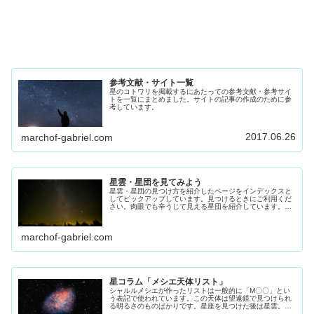
参考文献・サイト一覧
星のコトワリを掲載するにあたっての参考文献・参考サイ
トを一覧にまとめました。サイトの記事の作成のために参
考しています。
2017.06.26
marchof-gabriel.com
星雲・星団を見てみよう
星雲・星団の見つけ方を紹介したページをインデックスと
してピックアップしています。見つけるときにご利用くだ
さい。肉眼でも辛うじて見える星団を紹介しています。よ
く見える環境でなら申し分ないですが、ご自宅で、4等星
ほど見える方はご自宅でも見れらま...
marchof-gabriel.com
星コラム「メシエ天体リスト」
シャルルメシエが作ったリストは一般的に「M〇〇」とい
う表記で使われています。この天体は望遠鏡で見つけられ
る明るさのものばかりです。星座を見つけた後は星雲。星
団の挑戦してみてください。その参考にしてください。