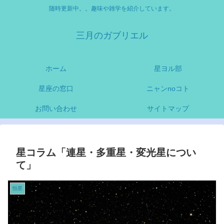
随時更新中。。趣味や雑学を紹介しています。
三月のガブリエル
ホーム
星ヨル部
星座の窓口
ニャンnoコト
お問い合わせ
サイトマップ
星コラム「連星・多重星・変光星につい
て」
恒星