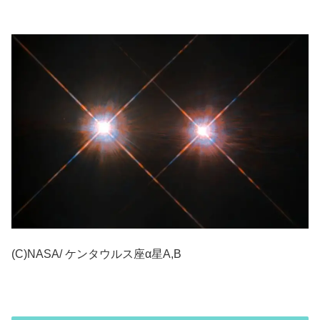
(C)NASA/ ケンタウルス座α星A,B