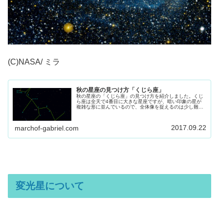
(C)NASA/ ミラ
秋の星座の見つけ方「くじら座」
秋の星座の「くじら座」の見つけ方を紹介しました。くじ
ら座は全天で4番目に大きな星座ですが、暗い印象の星が
複雑な形に並んでいるので、全体像を捉えるのは少し難し
い星座の一つです。
2017.09.22
marchof-gabriel.com
変光星について