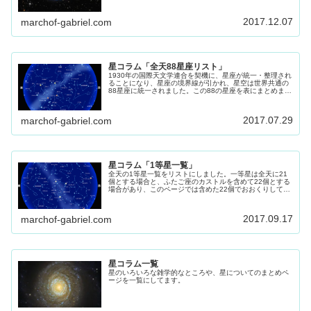
2017.12.07
marchof-gabriel.com
星コラム「全天88星座リスト」
1930年の国際天文学連合を契機に、星座が統一・整理され
ることになり、星座の境界線が引かれ、星空は世界共通の
88星座に統一されました。この88の星座を表にまとめまし
た。
2017.07.29
marchof-gabriel.com
星コラム「1等星一覧」
全天の1等星一覧をリストにしました。一等星は全天に21
個とする場合と、ふたご座のカストルを含めて22個とする
場合があり、このページでは含めた22個でおおくりしてま
す。 星座を探す時の目印にもなる1等星です、参考にして
ください。
2017.09.17
marchof-gabriel.com
星コラム一覧
星のいろいろな雑学的なところや、星についてのまとめペ
ージを一覧にしてます。