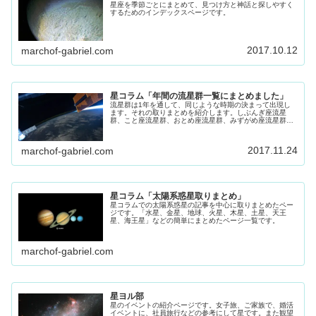
星座を季節ごとにまとめて、見つけ方と神話と探しやすく
するためのインデックスページです。
2017.10.12
marchof-gabriel.com
星コラム「年間の流星群一覧にまとめました」
流星群は1年を通して、同じような時期の決まって出現し
ます。それの取りまとめを紹介します。しぶんぎ座流星
群、こと座流星群、おとめ座流星群、みずがめ座流星群、
はくちょう座流星群、ペルセウス座流星群、やぎ座流星
群、ジャコビ二流星群、おうし座流星群、しし座流星群、
オリオン座流星群、ふたご座流星群、こぐま座流星群
2017.11.24
marchof-gabriel.com
星コラム「太陽系惑星取りまとめ」
星コラムでの太陽系惑星の記事を中心に取りまとめたペー
ジです。「水星、金星、地球、火星、木星、土星、天王
星、海王星」などの簡単にまとめたページ一覧です。
marchof-gabriel.com
星ヨル部
星のイベントの紹介ページです。女子旅、ご家族で、婚活
イベントに、社員旅行などの参考にして星です。また観望