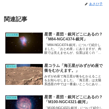
あさひ子
関連記事
星雲・星団・銀河どこにあるの？
メシエ天体
「M84-NGC4374-銀河」
「M84-NGC4374-銀河」について紹介し
ました。「おとめ座」にありますが、肉
眼では見えませんが、位置は近くの「し
し座」の2等星デネボラを頼りにしてみま
しょう。「M84」にも大きなブラックホ
ールがありますが、それぞれ特徴が違う
星コラム「海王星がみずがめ座で
星コラム
ので、それらを考えるのも楽しいでしょ
衝をむかえます。」
う。
みずがめ座で海王星が衝をむかえること
をお知らせしました。「海王星」は太陽
系惑星の中では一番遠いところにありま
す。観望する機会も限られますが、上手
に天文台の一般観望会を利用してみまし
ょう。
星雲・星団・銀河どこにあるの？
NGC天体
「M100-NGC4321-銀河」
「M100-NGC4321-銀河」について紹介し