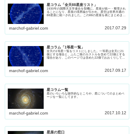
星コラム「全天88星座リスト」
1930年の国際天文学連合を契機に、星座が統一・整理され
ることになり、星座の境界線が引かれ、星空は世界共通の
88星座に統一されました。この88の星座を表にまとめまし
た。
2017.07.29
marchof-gabriel.com
星コラム「1等星一覧」
全天の1等星一覧をリストにしました。一等星は全天に21
個とする場合と、ふたご座のカストルを含めて22個とする
場合があり、このページでは含めた22個でおおくりしてま
す。 星座を探す時の目印にもなる1等星です、参考にして
ください。
2017.09.17
marchof-gabriel.com
星コラム一覧
星のいろいろな雑学的なところや、星についてのまとめペ
ージを一覧にしてます。
2017.10.12
marchof-gabriel.com
星座の窓口