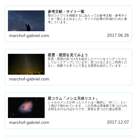
参考文献・サイト一覧
星のコトワリを掲載するにあたっての参考文献・参考サイ
トを一覧にまとめました。サイトの記事の作成のために参
考しています。
2017.06.26
marchof-gabriel.com
星雲・星団を見てみよう
星雲・星団の見つけ方を紹介したページをインデックスと
してピックアップしています。見つけるときにご利用くだ
さい。肉眼でも辛うじて見える星団を紹介しています。よ
く見える環境でなら申し分ないですが、ご自宅で、4等星
ほど見える方はご自宅でも見れらま...
marchof-gabriel.com
星コラム「メシエ天体リスト」
シャルルメシエが作ったリストは一般的に「M〇〇」とい
う表記で使われています。この天体は望遠鏡で見つけられ
る明るさのものばかりです。星座を見つけた後は星雲。星
団の挑戦してみてください。その参考にしてください。
2017.12.07
marchof-gabriel.com