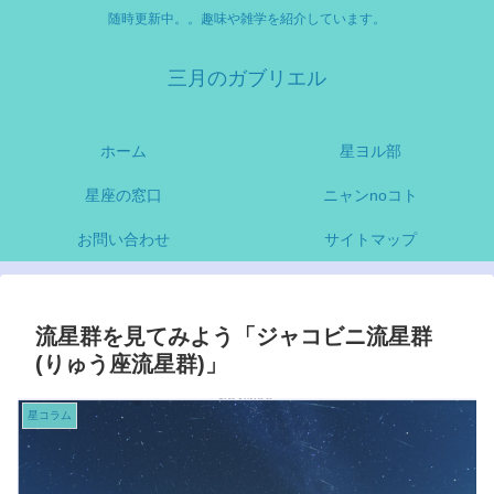
随時更新中。。趣味や雑学を紹介しています。
三月のガブリエル
ホーム
星ヨル部
星座の窓口
ニャンnoコト
お問い合わせ
サイトマップ
流星群を見てみよう「ジャコビニ流星群
(りゅう座流星群)」
星コラム