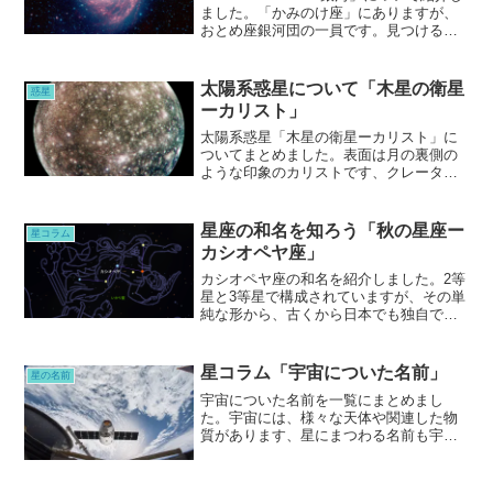
ました。「かみのけ座」にありますが、
おとめ座銀河団の一員です。見つける時
には、春の大三角形の「うしかい座」ア
ルクトゥールスと「しし座」のデネボラ
が一役買ってくれることでしょう。
太陽系惑星について「木星の衛星
惑星
ーカリスト」
太陽系惑星「木星の衛星ーカリスト」に
ついてまとめました。表面は月の裏側の
ような印象のカリストです、クレーター
のイメージが重なるからでしょうか。内
部の水の層のことも、外側のデータで、
内部のシュミレートできるのが、すごい
星座の和名を知ろう「秋の星座ー
星コラム
ですね。
カシオペヤ座」
カシオペヤ座の和名を紹介しました。2等
星と3等星で構成されていますが、その単
純な形から、古くから日本でも独自で呼
んでいた名前がある「カシオペヤ座」で
す。今でもアルファベットの「W」や、
見る時期によっては逆向きの「M」とし
星コラム「宇宙についた名前」
星の名前
て、探すキーワードにもなっています。
宇宙についた名前を一覧にまとめまし
た。宇宙には、様々な天体や関連した物
質があります、星にまつわる名前も宇宙
の観測や研究が深められ、天体などが新
しい発見がされるたびに、識別する名称
も増えてきました。