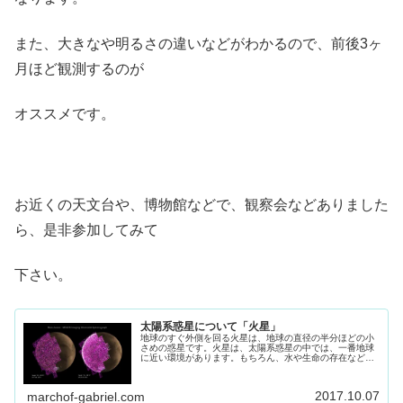
また、大きなや明るさの違いなどがわかるので、前後3ヶ
月ほど観測するのが
オススメです。
お近くの天文台や、博物館などで、観察会などありました
ら、是非参加してみて
下さい。
太陽系惑星について「火星」
地球のすぐ外側を回る火星は、地球の直径の半分ほどの小
さめの惑星です。火星は、太陽系惑星の中では、一番地球
に近い環境があります。もちろん、水や生命の存在など
は、まだ直接には見つかっていませんし、二酸化炭素を主
成分とする大気は極端に薄く、人間にとっては馴染みにく
い世界です。
2017.10.07
marchof-gabriel.com