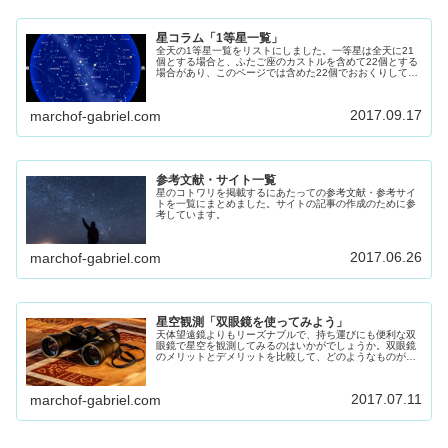
星コラム「1等星一覧」
全天の1等星一覧をリストにしました。一等星は全天に21
個とする場合と、ふたご座のカストルを含めて22個とする
場合があり、このページでは含めた22個でおおくりしてま
す。 星座を探す時の目印にもなる1等星です、参考にして
ください。
2017.09.17
marchof-gabriel.com
参考文献・サイト一覧
星のコトワリを掲載するにあたっての参考文献・参考サイ
トを一覧にまとめました。サイトの記事の作成のために参
考しています。
2017.06.26
marchof-gabriel.com
星空観測「双眼鏡を使ってみよう」
天体望遠鏡よりもリーズナブルで、持ち運びにも便利な双
眼鏡で星空を観測してみるのはいかがでしょうか。双眼鏡
のメリットとデメリットを比較して、どのようなものが星
空を観測するのに適しているかを紹介します。
2017.07.11
marchof-gabriel.com