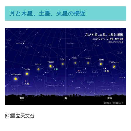
月と木星、土星、火星の接近
(C)国立天文台