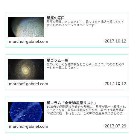
星座の窓口
星座を季節ごとにまとめて、見つけ方と神話と探しやすく
するためのインデックスページです。
2017.10.12
marchof-gabriel.com
星コラム一覧
星のいろいろな雑学的なところや、星についてのまとめペ
ージを一覧にしてます。
2017.10.12
marchof-gabriel.com
星コラム「全天88星座リスト」
1930年の国際天文学連合を契機に、星座が統一・整理され
ることになり、星座の境界線が引かれ、星空は世界共通の
88星座に統一されました。この88の星座を表にまとめまし
た。
2017.07.29
marchof-gabriel.com