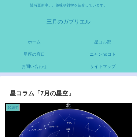
随時更新中。。趣味や雑学を紹介しています。
三月のガブリエル
ホーム
星ヨル部
星座の窓口
ニャンnoコト
お問い合わせ
サイトマップ
星コラム「7月の星空」
2018年