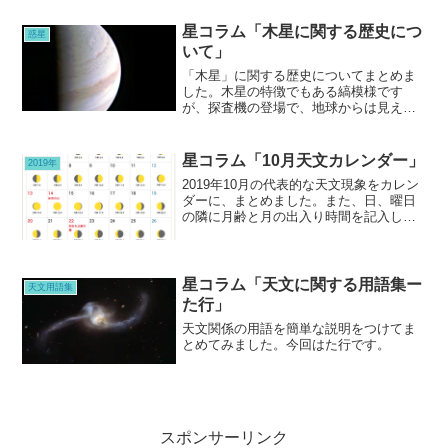
自身はあまり目立つ星のない星座です。
そこへ肉眼で見える星団を探すもの楽し
星コラム「木星に関する歴史につ
惑星
いので、ぜひ探してみてください。
いて」
「木星」に関する歴史についてまとめま
した。木星の特徴でもある縞模様です
が、探査機の登場で、地球からは見えな
い極地画像なども目にする時代になって
きました。
星コラム「10月天文カレンダー」
2019年
2019年10月の代表的な天文現象をカレン
ダーに、まとめました。また、日、曜日
の隣に月齢と月の出入り時間を記入して
ます。観望の参考にしてください。
星コラム「天文に関する用語集ー
天文用語集
た行」
天文関係の用語を簡単な説明をつけてま
とめてみました。今回はた行です。
スポンサーリンク