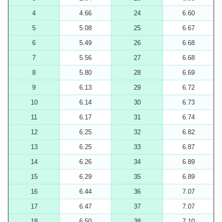
4
4.66
24
6.60
5
5.08
25
6.67
6
5.49
26
6.68
7
5.56
27
6.68
8
5.80
28
6.69
9
6.13
29
6.72
10
6.14
30
6.73
11
6.17
31
6.74
12
6.25
32
6.82
13
6.25
33
6.87
14
6.26
34
6.89
15
6.29
35
6.89
16
6.44
36
7.07
17
6.47
37
7.07
18
6.50
38
7.10