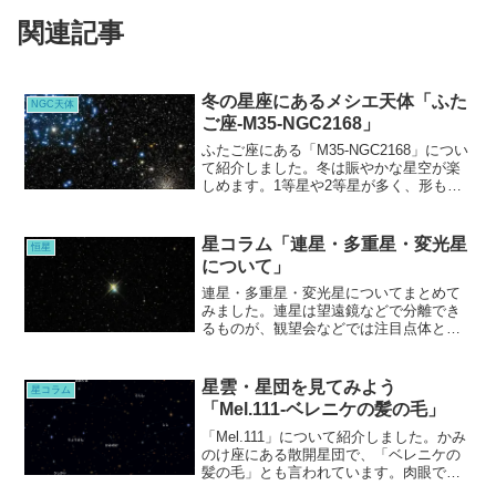
関連記事
冬の星座にあるメシエ天体「ふた
NGC天体
ご座-M35-NGC2168」
ふたご座にある「M35-NGC2168」につい
て紹介しました。冬は賑やかな星空が楽
しめます。1等星や2等星が多く、形も捉
えやすい星座が多いので、星団や星雲も
探しやすいでしょう。見つけるチャレン
ジして見てください。
星コラム「連星・多重星・変光星
恒星
について」
連星・多重星・変光星についてまとめて
みました。連星は望遠鏡などで分離でき
るものが、観望会などでは注目点体とし
て、取り上げられることが多いので、お
近くの観望会などぜひ参加して見てくだ
さい。
星雲・星団を見てみよう
星コラム
「Mel.111-ベレニケの髪の毛」
「Mel.111」について紹介しました。かみ
のけ座にある散開星団で、「ベレニケの
髪の毛」とも言われています。肉眼で
は、ぼんやり見えます。「かみのけ座」