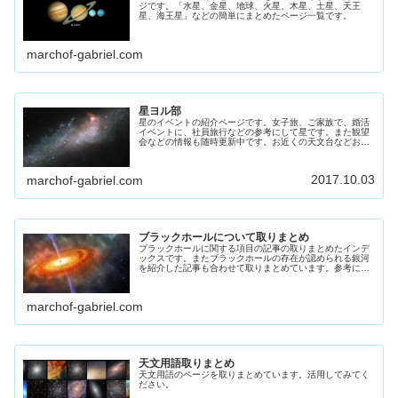
ジです。「水星、金星、地球、火星、木星、土星、天王
星、海王星」などの簡単にまとめたページ一覧です。
marchof-gabriel.com
星ヨル部
星のイベントの紹介ページです。女子旅、ご家族で、婚活
イベントに、社員旅行などの参考にして星です。また観望
会などの情報も随時更新中です。お近くの天文台などお出
かけください。
2017.10.03
marchof-gabriel.com
ブラックホールについて取りまとめ
ブラックホールに関する項目の記事の取りまとめたインデ
ックスです。またブラックホールの存在が認められる銀河
を紹介した記事も合わせて取りまとめています。参考にし
てください
marchof-gabriel.com
天文用語取りまとめ
天文用語のページを取りまとめています。活用してみてく
ださい。