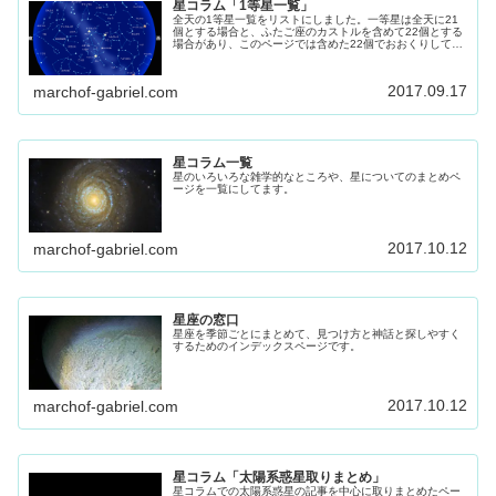
星コラム「1等星一覧」
全天の1等星一覧をリストにしました。一等星は全天に21
個とする場合と、ふたご座のカストルを含めて22個とする
場合があり、このページでは含めた22個でおおくりしてま
す。 星座を探す時の目印にもなる1等星です、参考にして
ください。
2017.09.17
marchof-gabriel.com
星コラム一覧
星のいろいろな雑学的なところや、星についてのまとめペ
ージを一覧にしてます。
2017.10.12
marchof-gabriel.com
星座の窓口
星座を季節ごとにまとめて、見つけ方と神話と探しやすく
するためのインデックスページです。
2017.10.12
marchof-gabriel.com
星コラム「太陽系惑星取りまとめ」
星コラムでの太陽系惑星の記事を中心に取りまとめたペー