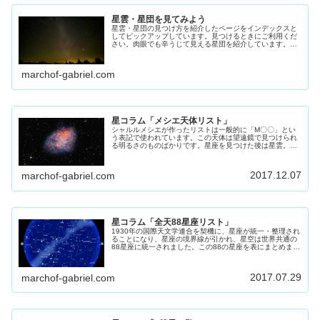
星雲・星団を見てみよう
星雲・星団の見つけ方を紹介したページをインデックスと
してピックアップしています。見つけるときにご利用くだ
さい。肉眼でも辛うじて見える星団を紹介しています。よ
く見える環境でなら申し分ないですが、ご自宅で、4等星
ほど見える方はご自宅でも見れらま...
marchof-gabriel.com
星コラム「メシエ天体リスト」
シャルルメシエが作ったリストは一般的に「M〇〇」とい
う表記で使われています。この天体は望遠鏡で見つけられ
る明るさのものばかりです。星座を見つけた後は星雲。星
団の挑戦してみてください。その参考にしてください。
2017.12.07
marchof-gabriel.com
星コラム「全天88星座リスト」
1930年の国際天文学連合を契機に、星座が統一・整理され
ることになり、星座の境界線が引かれ、星空は世界共通の
88星座に統一されました。この88の星座を表にまとめまし
た。
2017.07.29
marchof-gabriel.com