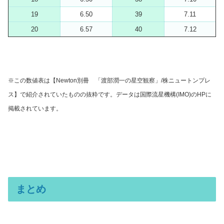
19
6.50
39
7.11
20
6.57
40
7.12
※この数値表は【Newton別冊 「渡部潤一の星空観察」/株ニュートンプレ
ス】で
紹介されていたものの抜粋です。
データは国際流星機構(IMO)のHPに
掲載されています。
まとめ