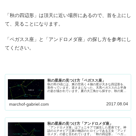
「秋の四辺形」は頂天に近い場所にあるので、首を上にし
て、見ることになります。
「ペガスス座」と「アンドロメダ座」の探し方を参考にし
てください。
秋の星座の見つけ方「ペガスス座」
秋の宵の頃には、東の空高く４個の星が大きな四辺形を、
形作っています。逆さまになった、天馬ペガススの上半身
の姿が描かれています。夏の大三角から探すか、秋の黄道
星座から探すか、両方を紹介しました。
2017.08.04
marchof-gabriel.com
秋の星座の見つけ方「アンドロメダ座」
「アンドロメダ座」はフェニキアで誕生した星座です。神
話のエチオピア王家の物語のヒロインである王女「アンド
ロメダ」の姿と言われています。「秋の四辺形」「ペガス