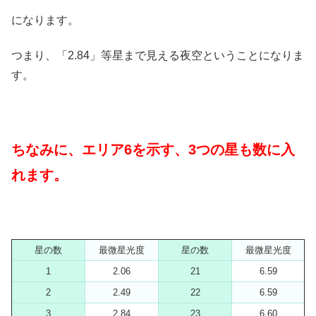
になります。
つまり、「2.84」等星まで見える夜空ということになりま
す。
ちなみに、エリア6を示す、3つの星も数に入
れます。
星の数
最微星光度
星の数
最微星光度
1
2.06
21
6.59
2
2.49
22
6.59
3
2.84
23
6.60