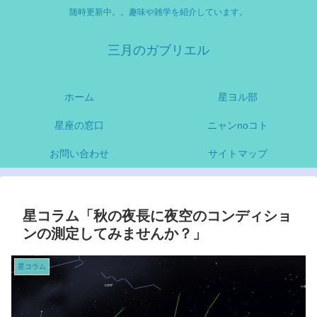
随時更新中。。趣味や雑学を紹介しています。
三月のガブリエル
ホーム
星ヨル部
星座の窓口
ニャンnoコト
お問い合わせ
サイトマップ
星コラム「秋の夜長に夜空のコンディショ
ンの測定してみませんか？」
星コラム