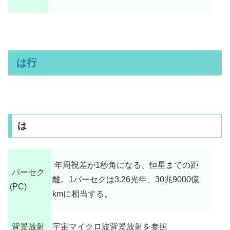
は行
は
年周視差が1秒角になる、恒星までの距
パーセク
離。1パーセクは3.26光年、30兆9000億
(PC)
kmに相当する。
背景放射
宇宙マイクロ波背景放射を参照