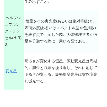
生み出すこと。
ヘルツシ
恒星をその実光度(あるいは絶対等級)と、
ュプルン
表面温度(あるいはスペクトル型や色指数)
グ・ラッ
を表す点で、示した図。天体物理学者が恒
セル(H-R)
星を分類する際に、用いる図である。
図
明るさが変化する恒星。脈動変光星は周期
的に膨張と収縮を繰り返し、それに応じて
変光星
明るさが変わる。爆発型変光星は突然増光
し減光する。