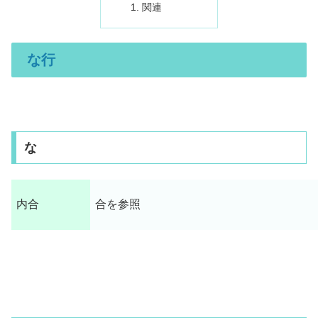
関連
な行
な
内合
合を参照