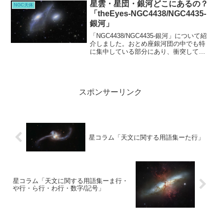
星雲・星団・銀河どこにあるの？
NGC天体
「theEyes-NGC4438/NGC4435-
銀河」
「NGC4438/NGC4435-銀河」について紹
介しました。おとめ座銀河団の中でも特
に集中している部分にあり、衝突しても
おかしくない距離の銀河も多かったこと
でしょう。また、集中してるからこそ顔
のように見えたりもするようです。
スポンサーリンク
星コラム「天文に関する用語集ーた行」
星コラム「天文に関する用語集ーま行・
や行・ら行・わ行・数字/記号」