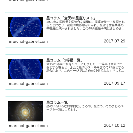
星コラム「全天88星座リスト」
1930年の国際天文学連合を契機に、星座が統一・整理され
ることになり、星座の境界線が引かれ、星空は世界共通の
88星座に統一されました。この88の星座を表にまとめまし
た。
2017.07.29
marchof-gabriel.com
星コラム「1等星一覧」
全天の1等星一覧をリストにしました。一等星は全天に21
個とする場合と、ふたご座のカストルを含めて22個とする
場合があり、このページでは含めた22個でおおくりしてま
す。 星座を探す時の目印にもなる1等星です、参考にして
ください。
2017.09.17
marchof-gabriel.com
星コラム一覧
星のいろいろな雑学的なところや、星についてのまとめペ
ージを一覧にしてます。
2017.10.12
marchof-gabriel.com