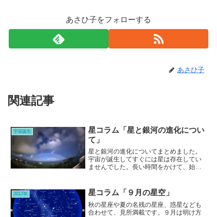
あさひ子をフォローする
あさひ子
関連記事
星コラム「星と銀河の進化につい
宇宙誕生
て」
星と銀河の進化についてまとめました。
宇宙が誕生してすぐには星は存在してい
ませんでした。長い時間をかけて、始ま
りの星が誕生し、それらが銀河が作ら
れ、銀河系と呼ばれるほどたくさんの銀
河ができました。
星コラム「９月の星空」
2017年
秋の星座や夏の名残の星座、惑星なども
合わせて、見所満載です。９月は明け方