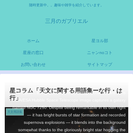
随時更新中。。趣味や雑学を紹介しています。
三月のガブリエル
ホーム
星ヨル部
星座の窓口
ニャンnoコト
お問い合わせ
サイトマップ
星コラム「天文に関する用語集ーな行・は
In space, being outshone is an occupational hazard. This
行」
NASA/ESA Hubble Space Telescope image captures a galaxy
named NGC 7250. Despite being remarkable in its own right
天文用語集
— it has bright bursts of star formation and recorded
supernova explosions — it blends into the background
somewhat thanks to the gloriously bright star hogging the