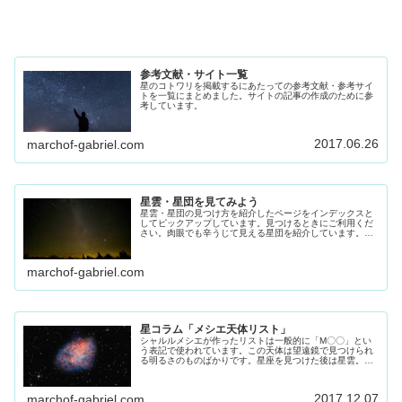
参考文献・サイト一覧
星のコトワリを掲載するにあたっての参考文献・参考サイ
トを一覧にまとめました。サイトの記事の作成のために参
考しています。
2017.06.26
marchof-gabriel.com
星雲・星団を見てみよう
星雲・星団の見つけ方を紹介したページをインデックスと
してピックアップしています。見つけるときにご利用くだ
さい。肉眼でも辛うじて見える星団を紹介しています。よ
く見える環境でなら申し分ないですが、ご自宅で、4等星
ほど見える方はご自宅でも見れらま...
marchof-gabriel.com
星コラム「メシエ天体リスト」
シャルルメシエが作ったリストは一般的に「M〇〇」とい
う表記で使われています。この天体は望遠鏡で見つけられ
る明るさのものばかりです。星座を見つけた後は星雲。星
団の挑戦してみてください。その参考にしてください。
2017.12.07
marchof-gabriel.com