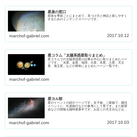
星座の窓口
星座を季節ごとにまとめて、見つけ方と神話と探しやすく
するためのインデックスページです。
2017.10.12
marchof-gabriel.com
星コラム「太陽系惑星取りまとめ」
星コラムでの太陽系惑星の記事を中心に取りまとめたペー
ジです。「水星、金星、地球、火星、木星、土星、天王
星、海王星」などの簡単にまとめたページ一覧です。
marchof-gabriel.com
星ヨル部
星のイベントの紹介ページです。女子旅、ご家族で、婚活
イベントに、社員旅行などの参考にして星です。また観望
会などの情報も随時更新中です。お近くの天文台などお出
かけください。
2017.10.03
marchof-gabriel.com