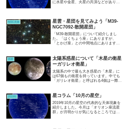
に水星や金星、火星の共演などがあり、
夜明け前の美しい空気とともに感じて欲
しいところです。
星雲・星団を見てみよう「M39-
NGC天体
NGC7092-散開星団」
「M39-散開星団」について紹介しまし
た。「はくちょう座」にありますが、
「とかげ座」との中間地点にあります。
肉眼では、ぼんやりした光ですので、双
眼鏡をお持ちなら双眼鏡でも見てくださ
い。星の散らばし方が、むしろ双眼鏡向
太陽系惑星について「木星の衛星
惑星
きの星団です。
ーガリレオ衛星」
太陽系の中で最も大き惑星の「木星」に
は67個もの衛星を持っています。中でも
「ガリレオ衛星」と呼ばれる4個は一際大
きく、「第3衛星のガニメデ」は惑星の水
星を上回る大きさがあり、太陽系最大の
衛星となっています。
星コラム「10月の星空」
2019年
2019年10月の星空の代表的な天体現象を
紹介しました。今月は「オリオン座流星
群」が月明かりが気になるところではあ
りますが、極大を迎えます。それに加
え、惑星の動きにも注目したい美しさの
演出があります。