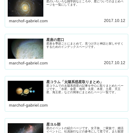
星のいろいろな雑学的なところや、星についてのまとめペ
ージを一覧にしてます。
2017.10.12
marchof-gabriel.com
星座の窓口
星座を季節ごとにまとめて、見つけ方と神話と探しやすく
するためのインデックスページです。
2017.10.12
marchof-gabriel.com
星コラム「太陽系惑星取りまとめ」
星コラムでの太陽系惑星の記事を中心に取りまとめたペー
ジです。「水星、金星、地球、火星、木星、土星、天王
星、海王星」などの簡単にまとめたページ一覧です。
marchof-gabriel.com
星ヨル部
星のイベントの紹介ページです。女子旅、ご家族で、婚活
イベントに、社員旅行などの参考にして星です。また観望