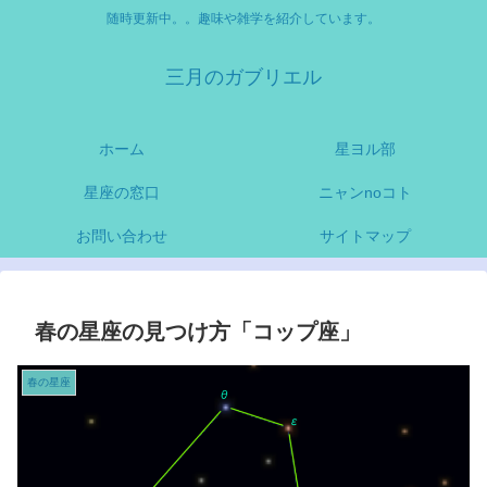
随時更新中。。趣味や雑学を紹介しています。
三月のガブリエル
ホーム
星ヨル部
星座の窓口
ニャンnoコト
お問い合わせ
サイトマップ
春の星座の見つけ方「コップ座」
春の星座