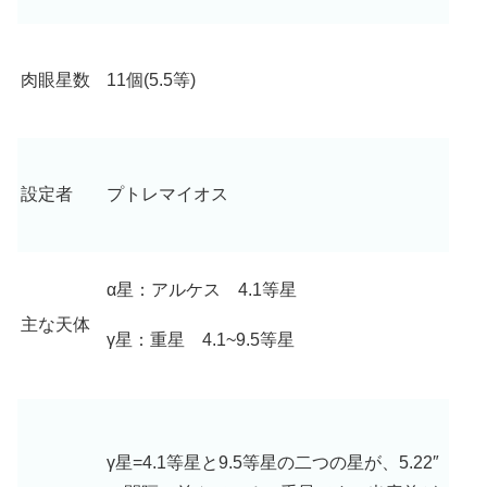
肉眼星数
11個(5.5等)
設定者
プトレマイオス
α星：アルケス 4.1等星
主な天体
γ星：重星 4.1~9.5等星
γ星=4.1等星と9.5等星の二つの星が、5.22″