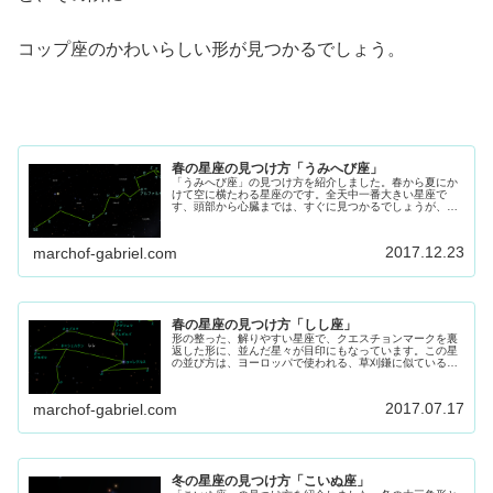
コップ座のかわいらしい形が見つかるでしょう。
春の星座の見つけ方「うみへび座」
「うみへび座」の見つけ方を紹介しました。春から夏にか
けて空に横たわる星座のです。全天中一番大きい星座で
す、頭部から心臓までは、すぐに見つかるでしょうが、全
容は中々探すのが難しいです。気長に探してみてくださ
い。
2017.12.23
marchof-gabriel.com
春の星座の見つけ方「しし座」
形の整った、解りやすい星座で、クエスチョンマークを裏
返した形に、並んだ星々が目印にもなっています。この星
の並び方は、ヨーロッパで使われる、草刈鎌に似ているこ
とから ライオンズ・シクル「獅子の大鎌」と呼ばれていま
す。
2017.07.17
marchof-gabriel.com
冬の星座の見つけ方「こいぬ座」