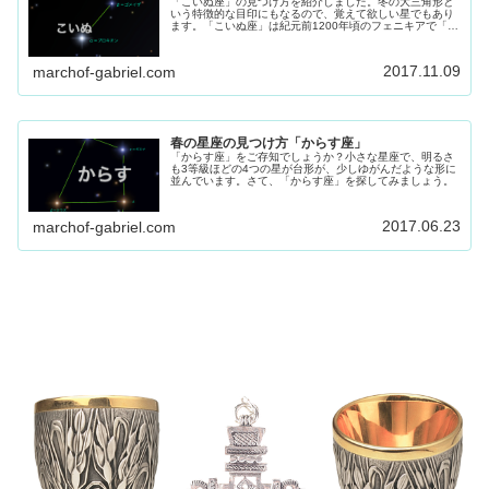
「こいぬ座」の見つけ方を紹介しました。冬の大三角形と
いう特徴的な目印にもなるので、覚えて欲しい星でもあり
ます。「こいぬ座」は紀元前1200年頃のフェニキアで「海
の犬座」と呼ばれていました。紀元前300年頃にギリシャ
の本に初めて「こいぬ座」として登場します。とても小さ
く可愛らしい星座です。
2017.11.09
marchof-gabriel.com
春の星座の見つけ方「からす座」
「からす座」をご存知でしょうか？小さな星座で、明るさ
も3等級ほどの4つの星が台形が、少しゆがんだような形に
並んでいます。さて、「からす座」を探してみましょう。
2017.06.23
marchof-gabriel.com