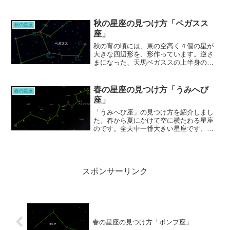
たへベリウスの自宅が、火事となり、20
年あまり愛用した六分儀を消失してしま
います。そして、二度とこのような事が
秋の星座の見つけ方「ペガスス
秋の星座
起こさないようにと、「ろくぶんぎ座」
座」
を作ったといいます。
秋の宵の頃には、東の空高く４個の星が
大きな四辺形を、形作っています。逆さ
まになった、天馬ペガススの上半身の姿
が描かれています。夏の大三角から探す
か、秋の黄道星座から探すか、両方を紹
介しました。
春の星座の見つけ方「うみへび
春の星座
座」
「うみへび座」の見つけ方を紹介しまし
た。春から夏にかけて空に横たわる星座
のです。全天中一番大きい星座です、頭
部から心臓までは、すぐに見つかるでし
ょうが、全容は中々探すのが難しいで
す。気長に探してみてください。
スポンサーリンク
春の星座の見つけ方「ポンプ座」