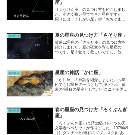
座」
りょうけん座」の見つけ方を紹介しまし
た。小さく暗い星でできた星座ですが、
周りには「うしかい座」や「おおぐま
座」など特徴のある星座などがあり、目
印には事欠かないので、頑張って見つけ
て欲しいです。
夏の星座の見つけ方「さそり座」
夏の星座
黄道12星座の「さそり座」の見つけ方を
紹介しました。夏の夜空を彩る星座の一
つです。是非覚えて欲しいですし、他の
星座に比べて特徴的で、一度知れば真っ
先に目がいくような星座です。S字の形と
赤い星が目立つので、直ぐにわかりま
す。
星座の神話「かに座」
春の星座
「かに座」の神話を紹介しました。占星
術でも12星座の一つとして用いられ、黄
道の4番目の星座としてバビロニア王国時
代の粘土板にすでにその姿が刻まれてい
ます。ですが、神話の世界では悪に手先
でした。
春の星座の見つけ方「ろくぶんぎ
春の星座
座」
「ろくぶんぎ座」は17世紀のドイツの天
文学者へベリウスが作りました。1979年9
月にダンチッヒ(現在のグダニスク)にあっ