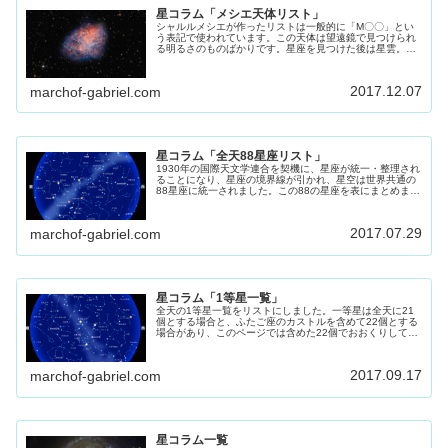
星コラム「メシエ天体リスト」
シャルルメシエが作ったリストは一般的に「M〇〇」とい
う表記で使われています。この天体は望遠鏡で見つけられ
る明るさのものばかりです。星座を見つけた後は星雲。星
団の挑戦してみてください。その参考にしてください。
2017.12.07
marchof-gabriel.com
星コラム「全天88星座リスト」
1930年の国際天文学連合を契機に、星座が統一・整理され
ることになり、星座の境界線が引かれ、星空は世界共通の
88星座に統一されました。この88の星座を表にまとめまし
た。
2017.07.29
marchof-gabriel.com
星コラム「1等星一覧」
全天の1等星一覧をリストにしました。一等星は全天に21
個とする場合と、ふたご座のカストルを含めて22個とする
場合があり、このページでは含めた22個でおおくりしてま
す。 星座を探す時の目印にもなる1等星です、参考にして
ください。
2017.09.17
marchof-gabriel.com
星コラム一覧