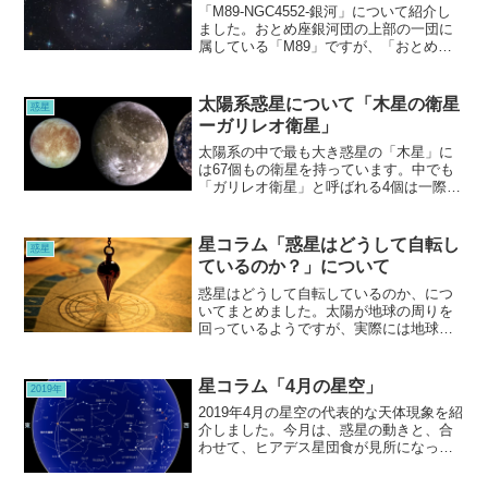
「M89-NGC4552-銀河」について紹介し
ました。おとめ座銀河団の上部の一団に
属している「M89」ですが、「おとめ
座」にあり肉眼では見えません。ですが
見えたら、あこや貝の中でひかる真珠の
ような、美しさがあるのではないかと、
太陽系惑星について「木星の衛星
惑星
思わせる銀河周辺ですね。
ーガリレオ衛星」
太陽系の中で最も大き惑星の「木星」に
は67個もの衛星を持っています。中でも
「ガリレオ衛星」と呼ばれる4個は一際大
きく、「第3衛星のガニメデ」は惑星の水
星を上回る大きさがあり、太陽系最大の
衛星となっています。
星コラム「惑星はどうして自転し
惑星
ているのか？」について
惑星はどうして自転しているのか、につ
いてまとめました。太陽が地球の周りを
回っているようですが、実際には地球が
コマのように回転しているので、地上か
ら見ると、太陽が空を横切っているよう
に見えます。当たり前のような自転です
星コラム「4月の星空」
2019年
が、宇宙の中での自然な運動なのです。
2019年4月の星空の代表的な天体現象を紹
介しました。今月は、惑星の動きと、合
わせて、ヒアデス星団食が見所になって
います。こと座流星群も極大日があるに
なあるのですが、月の影響を受けそう