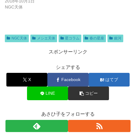
2018年10月1日
NGC天体
NGC天体
メシエ天体
星コラム
春の星座
銀河
スポンサーリンク
シェアする
X
Facebook
はてブ
LINE
コピー
あさひ子をフォローする