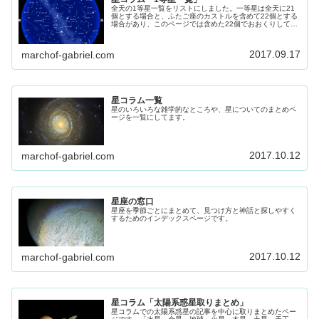
全天の1等星一覧をリストにしました。一等星は全天に21
個とする場合と、ふたご座のカストルを含めて22個とする
場合があり、このページでは含めた22個でおおくりしてま
す。 星座を探す時の目印にもなる1等星です、参考にして
ください。
2017.09.17
marchof-gabriel.com
星コラム一覧
星のいろいろな雑学的なところや、星についてのまとめペ
ージを一覧にしてます。
2017.10.12
marchof-gabriel.com
星座の窓口
星座を季節ごとにまとめて、見つけ方と神話と探しやすく
するためのインデックスページです。
2017.10.12
marchof-gabriel.com
星コラム「太陽系惑星取りまとめ」
星コラムでの太陽系惑星の記事を中心に取りまとめたペー