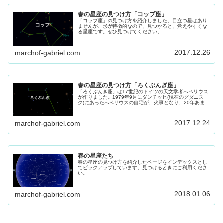
春の星座の見つけ方「コップ座」
「コップ座」の見つけ方を紹介しました。目立つ星はあり
ませんが、形が特徴的なので、見つかると、覚えやすくな
る星座です。ぜひ見つけてください。
2017.12.26
marchof-gabriel.com
春の星座の見つけ方「ろくぶんぎ座」
「ろくぶんぎ座」は17世紀のドイツの天文学者へベリウス
が作りました。1979年9月にダンチッヒ(現在のグダニス
ク)にあったへベリウスの自宅が、火事となり、20年あまり
愛用した六分儀を消失してしまいます。そして、二度とこ
のような事が起こさないようにと、「ろくぶんぎ座」を作
ったといいます。
2017.12.24
marchof-gabriel.com
春の星座たち
春の星座の見つけ方を紹介したページをインデックスとし
てピックアップしています。見つけるときにご利用くださ
い。
2018.01.06
marchof-gabriel.com