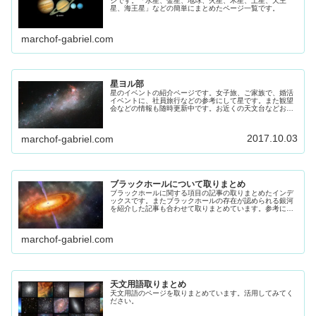
ジです。「水星、金星、地球、火星、木星、土星、天王
星、海王星」などの簡単にまとめたページ一覧です。
marchof-gabriel.com
星ヨル部
星のイベントの紹介ページです。女子旅、ご家族で、婚活
イベントに、社員旅行などの参考にして星です。また観望
会などの情報も随時更新中です。お近くの天文台などお出
かけください。
2017.10.03
marchof-gabriel.com
ブラックホールについて取りまとめ
ブラックホールに関する項目の記事の取りまとめたインデ
ックスです。またブラックホールの存在が認められる銀河
を紹介した記事も合わせて取りまとめています。参考にし
てください
marchof-gabriel.com
天文用語取りまとめ
天文用語のページを取りまとめています。活用してみてく
ださい。