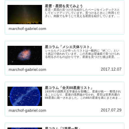
星雲・星団を見てみよう
星雲・星団の見つけ方を紹介したページをインデックスと
してピックアップしています。見つけるときにご利用くだ
さい。肉眼でも辛うじて見える星団を紹介しています。よ
く見える環境でなら申し分ないですが、ご自宅で、4等星
ほど見える方はご自宅でも見れらま...
marchof-gabriel.com
星コラム「メシエ天体リスト」
シャルルメシエが作ったリストは一般的に「M〇〇」とい
う表記で使われています。この天体は望遠鏡で見つけられ
る明るさのものばかりです。星座を見つけた後は星雲。星
団の挑戦してみてください。その参考にしてください。
2017.12.07
marchof-gabriel.com
星コラム「全天88星座リスト」
1930年の国際天文学連合を契機に、星座が統一・整理され
ることになり、星座の境界線が引かれ、星空は世界共通の
88星座に統一されました。この88の星座を表にまとめまし
た。
2017.07.29
marchof-gabriel.com
星コラム「1等星一覧」