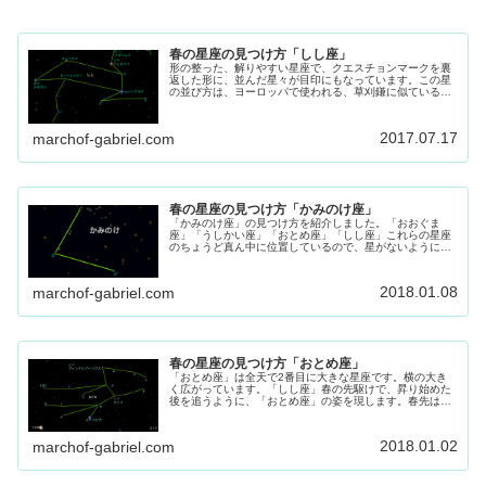
春の星座の見つけ方「しし座」
形の整った、解りやすい星座で、クエスチョンマークを裏
返した形に、並んだ星々が目印にもなっています。この星
の並び方は、ヨーロッパで使われる、草刈鎌に似ているこ
とから ライオンズ・シクル「獅子の大鎌」と呼ばれていま
す。
2017.07.17
marchof-gabriel.com
春の星座の見つけ方「かみのけ座」
「かみのけ座」の見つけ方を紹介しました。「おおぐま
座」「うしかい座」「おとめ座」「しし座」これらの星座
のちょうど真ん中に位置しているので、星がないように見
えますが、位置の把握はすぐにできるでしょう。
2018.01.08
marchof-gabriel.com
春の星座の見つけ方「おとめ座」
「おとめ座」は全天で2番目に大きな星座です。横の大き
く広がっています。「しし座」春の先駆けで、昇り始めた
後を追うように、「おとめ座」の姿を現します。春先は南
東の空に見え、ゆったりと南、西へと傾いてゆきます。
2018.01.02
marchof-gabriel.com