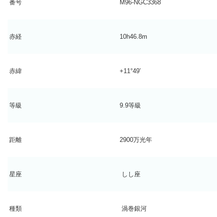
番号
M96-NGC3368
赤経
10h46.8m
赤緯
+11°49′
等級
9.9等級
距離
2900万光年
星座
しし座
種類
渦巻銀河