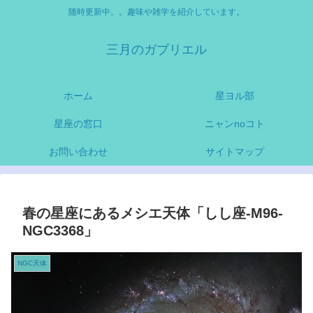
随時更新中。。趣味や雑学を紹介しています。
三月のガブリエル
ホーム
星ヨル部
星座の窓口
ニャンnoコト
お問い合わせ
サイトマップ
春の星座にあるメシエ天体「しし座-M96-
NGC3368」
NGC天体