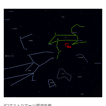
(C)アストロアーツ/星空年鑑