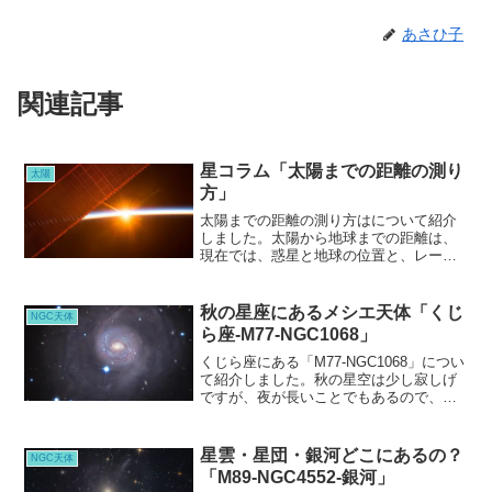
あさひ子
関連記事
星コラム「太陽までの距離の測り
太陽
方」
太陽までの距離の測り方はについて紹介
しました。太陽から地球までの距離は、
現在では、惑星と地球の位置と、レーダ
ーで観測した数値などから計算して、測
ることができます。まずは太陽と地球の
間の距離というのが正確であることが、
秋の星座にあるメシエ天体「くじ
NGC天体
大切で、さらに遠くの星などを測る時に
ら座-M77-NGC1068」
役に立ちます。
くじら座にある「M77-NGC1068」につい
て紹介しました。秋の星空は少し寂しげ
ですが、夜が長いことでもあるので、静
かに夜空を楽しむものいいでしょう
星雲・星団・銀河どこにあるの？
NGC天体
「M89-NGC4552-銀河」