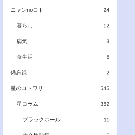
ニャンnoコト
24
暮らし
12
病気
3
食生活
5
備忘録
2
星のコトワリ
545
星コラム
362
ブラックホール
11