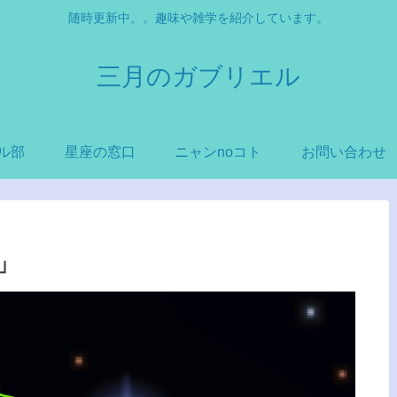
随時更新中。。趣味や雑学を紹介しています。
三月のガブリエル
ル部
星座の窓口
ニャンnoコト
お問い合わせ
」