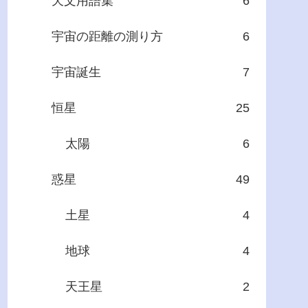
天文用語集
6
宇宙の距離の測り方
6
宇宙誕生
7
恒星
25
太陽
6
惑星
49
土星
4
地球
4
天王星
2