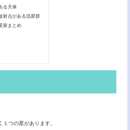
ある天体
放射点がある流星群
星座まとめ
く１つの星があります。