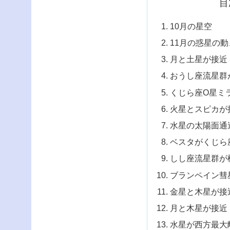
目
10月の星空
11月の惑星の動
月と土星が接近
おうし座流星群
くじら座Ο星ミ
火星とスピカが
水星の太陽面通
ベスタがくじら
しし座流星群が
ブランペイン彗
金星と木星が接
月と木星が接近
水星が西方最大