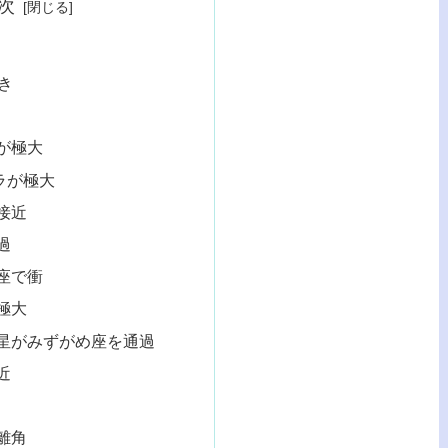
次
き
が極大
ラが極大
接近
過
座で衝
極大
星がみずがめ座を通過
近
離角