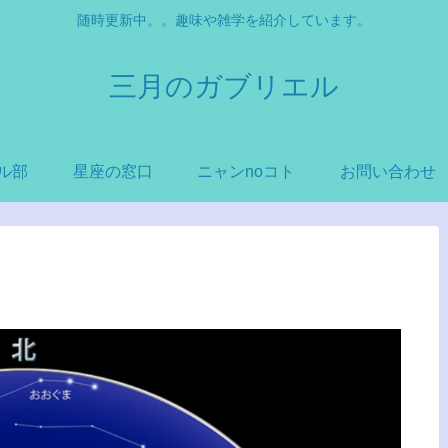
随時更新中。。趣味や雑学を紹介しています。
三月のガブリエル
ル部
星座の窓口
ニャンnoコト
お問い合わせ