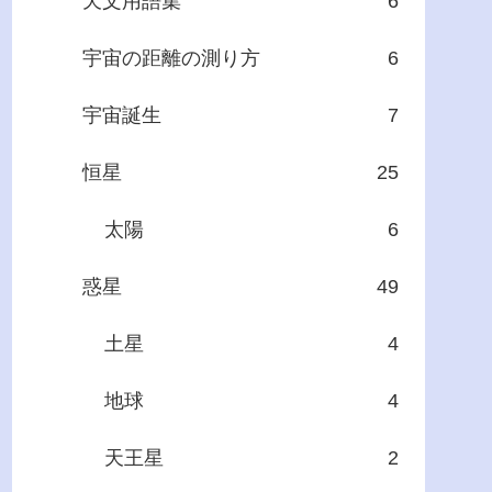
天文用語集
6
宇宙の距離の測り方
6
宇宙誕生
7
恒星
25
太陽
6
惑星
49
土星
4
地球
4
天王星
2