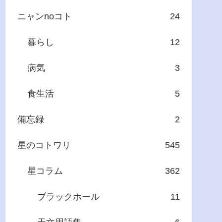
ニャンnoコト
24
暮らし
12
病気
3
食生活
5
備忘録
2
星のコトワリ
545
星コラム
362
ブラックホール
11